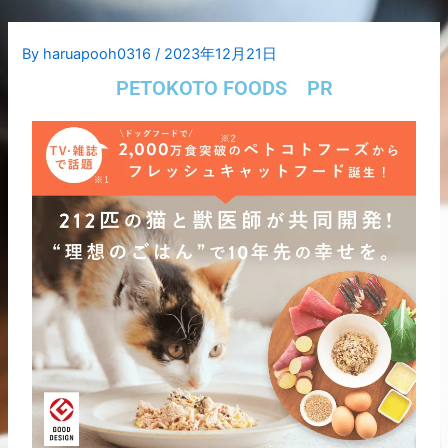
内
Post
容
navigation
By
haruapooh0316
/
2023年12月21日
を
ス
PETOKOTO FOODS PR
キ
ッ
プ