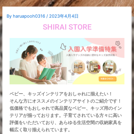
内
Post
容
navigation
By
haruapooh0316
/
2023年4月4日
を
ス
SHIRAI STORE
キ
ッ
プ
ベビー、キッズインテリアをおしゃれに揃えたい！
そんな方にオススメのインテリアサイトのご紹介です！
低価格でもおしゃれで高品質なベビー、キッズ用のイン
テリアが揃っております。子育てされている方々に高い
評価をいただいており、あらゆる生活空間の収納家具を
幅広く取り揃えられています。