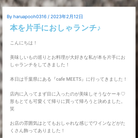
内
Post
容
navigation
By
haruapooh0316
/
2023年2月12日
を
ス
本を片手におしゃランチ♪
キ
ッ
こんにちは！
プ
美味しいもの巡りとお料理が大好きな私が本を片手にお
しゃランチをしてきました！
本日は千葉県にある『cafe MEETS』に行ってきました！
店内に入ってまず目に入ったのが美味しそうなケーキ♡
形もとても可愛くて帰りに買って帰ろうと決めました。
笑
お店の雰囲気はとてもおしゃれな感じでワインなどがた
くさん飾ってありました！