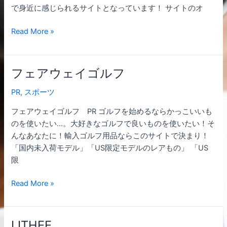
で身近に感じられるサイトとなっています！ サイトのオ
Read More »
フェアウェイゴルフ
フ
ェ
PR
,
スポーツ
ア
ウ
フェアウェイゴルフ PR ゴルフを始めるならかっこいいも
ェ
のを使いたい…。大好きなゴルフで良いものを使いたい！そ
イ
んなあなたに！輸入ゴルフ用品ならこのサイトで決まり！
ゴ
「国内未入荷モデル」「US限定モデルのレアもの」 「US
ル
限
フ
Read More »
LITHEE
LITHEE