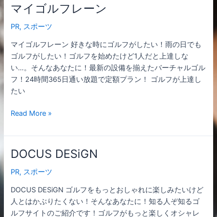
マイゴルフレーン
マ
イ
PR
,
スポーツ
ゴ
ル
マイゴルフレーン 好きな時にゴルフがしたい！雨の日でも
フ
ゴルフがしたい！ゴルフを始めたけど1人だと上達しな
レ
い…。そんなあなたに！最新の設備を揃えたバーチャルゴル
ー
フ！24時間365日通い放題で定額プラン！ ゴルフが上達し
ン
たい
Read More »
DOCUS DESiGN
DOCUS
DESiGN
PR
,
スポーツ
DOCUS DESiGN ゴルフをもっとおしゃれに楽しみたいけど
人とはかぶりたくない！そんなあなたに！知る人ぞ知るゴ
ルフサイトのご紹介です！ゴルフがもっと楽しくオシャレ