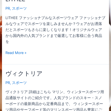
PR
,
スポーツ
LITHEE ファッショナブルなスポーツウェア ファッショナブ
ルなウェアでスポーツを楽しみませんか？ウェアがお洒落
だとスポーツもさらに楽しくなります！オリジナルウェア
から国内外の人気ブランドまで厳選してお客様に合う商品
を
Read More »
ヴィクトリア
ヴ
ィ
PR
,
スポーツ
ク
ト
ヴィクトリア 詳細はこちら マリン、ウィンタースポーツ用
リ
品通販サイトのご紹介です。人気ブランドのスキー・スノ
ア
ーボードの最新商品から定番商品まで、 ウィンタースポー
ツ用品やサーフボード等のマリンスポーツ用品も豊富にご