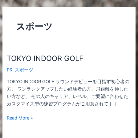
内
容
を
スポーツ
ス
キ
ッ
プ
TOKYO INDOOR GOLF
TOKYO
INDOOR
PR
,
スポーツ
GOLF
TOKYO INDOOR GOLF ラウンドデビューを目指す初心者の
方、 ワンランクアップしたい経験者の方、飛距離を伸した
い方など、 その人のキャリア、レベル、ご要望に合わせた
カスタマイズ型の練習プログラムがご用意されて […]
Read More »