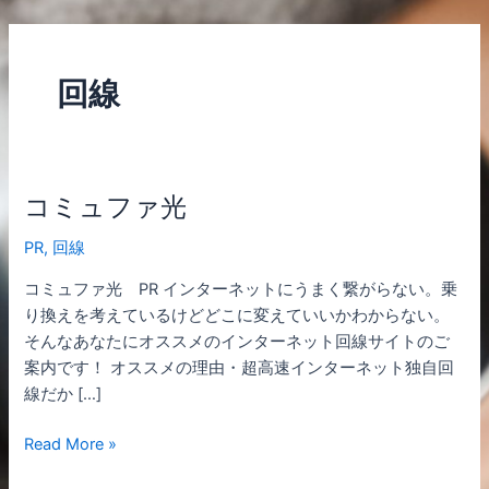
内
容
を
回線
ス
キ
ッ
プ
コミュファ光
コ
ミ
PR
,
回線
ュ
フ
コミュファ光 PR インターネットにうまく繋がらない。乗
ァ
り換えを考えているけどどこに変えていいかわからない。
光
そんなあなたにオススメのインターネット回線サイトのご
案内です！ オススメの理由・超高速インターネット独自回
線だか […]
Read More »