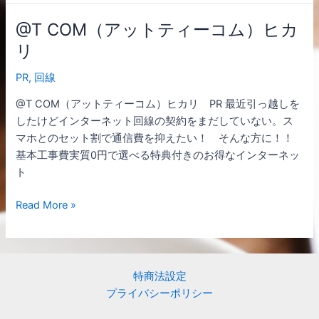
@T COM（アットティーコム）ヒカ
@T
COM（ア
リ
ッ
PR
,
回線
ト
テ
@T COM（アットティーコム）ヒカリ PR 最近引っ越しを
ィ
したけどインターネット回線の契約をまだしていない。ス
ー
マホとのセット割で通信費を抑えたい！ そんな方に！！
コ
基本工事費実質0円で選べる特典付きのお得なインターネッ
ム）
ト
ヒ
カ
Read More »
リ
特商法設定
プライバシーポリシー