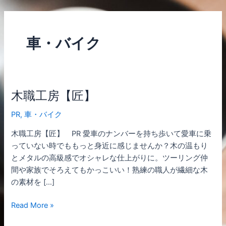
内
容
を
車・バイク
ス
キ
ッ
プ
木職工房【匠】
木
職
PR
,
車・バイク
工
房
木職工房【匠】 PR 愛車のナンバーを持ち歩いて愛車に乗
【匠】
っていない時でももっと身近に感じませんか？木の温もり
とメタルの高級感でオシャレな仕上がりに。ツーリング仲
間や家族でそろえてもかっこいい！熟練の職人が繊細な木
の素材を […]
Read More »